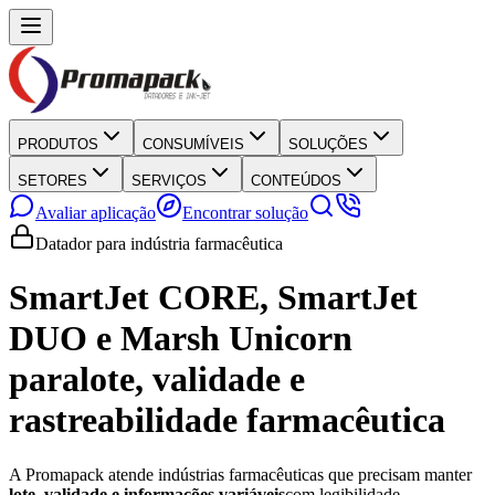
PRODUTOS
CONSUMÍVEIS
SOLUÇÕES
SETORES
SERVIÇOS
CONTEÚDOS
Avaliar aplicação
Encontrar solução
Datador para indústria farmacêutica
SmartJet CORE, SmartJet
DUO e Marsh Unicorn
para
lote, validade e
rastreabilidade farmacêutica
A Promapack atende indústrias farmacêuticas que precisam manter
lote, validade e informações variáveis
com legibilidade,